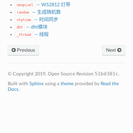
— WS2812 灯带
neopixel
— 生成随机数
random
— 时间同步
ntptime
— dht模块
dht
— 线程
_thread
Previous
Next
51bd301c
© Copyright 2019, Open Source
Revision
.
Built with
Sphinx
using a
theme
provided by
Read the
Docs
.