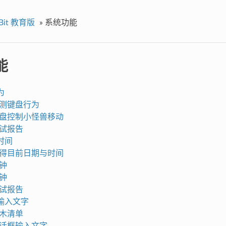
Bit 教育版
»
系统功能
能
为
 检测键盘行为
. 键盘控制小怪兽移动
 测试报告
＆时间
. 取得目前日期与时间
时钟
闹钟
 测试报告
框输入文字
 积木清单