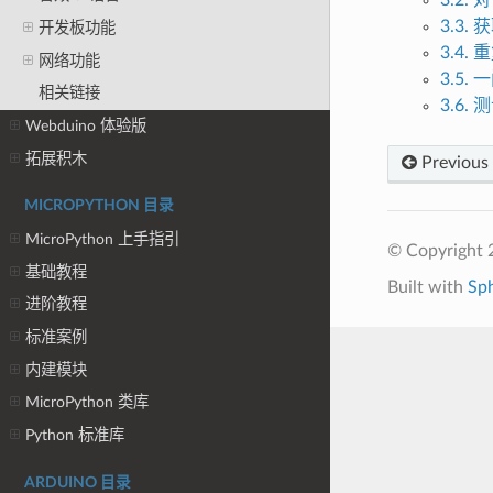
3.2.
3.3.
开发板功能
3.4.
网络功能
3.5.
相关链接
3.6.
Webduino 体验版
拓展积木
Previous
MICROPYTHON 目录
MicroPython 上手指引
© Copyright 
基础教程
Built with
Sp
进阶教程
标准案例
内建模块
MicroPython 类库
Python 标准库
ARDUINO 目录