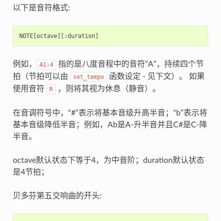
以下是音符格式:
NOTE
[
octave
][:
duration
]
例如，
指的是八度音程中的音符”A”，持续四个节
A1:4
拍（节拍可以由
函数设定 - 见下文）。 如果
set_tempo
使用音符
，则将其视为休息（静音）。
R
在音调符号中，“#”表示将基本音级升高半音；“b”表示将
基本音级降低半音；例如，Ab是A-升半音并且C#是C-降
半音。
octave默认状态下等于4，为中音阶；duration默认状态
是4节拍；
贝多芬第五交响曲的开头: