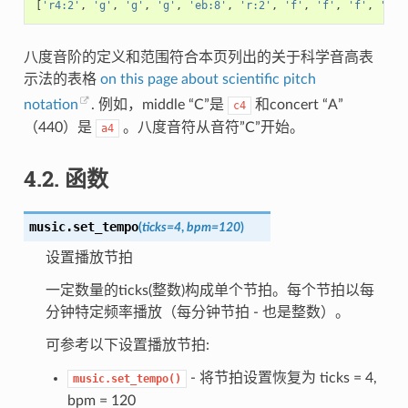
[
'r4:2'
,
'g'
,
'g'
,
'g'
,
'eb:8'
,
'r:2'
,
'f'
,
'f'
,
'f'
,
'd:8
八度音阶的定义和范围符合本页列出的关于科学音高表
示法的表格
on this page about scientific pitch
notation
. 例如，middle “C”是
和concert “A”
c4
（440）是
。八度音符从音符”C”开始。
a4
4.2. 函数
music.
set_tempo
(
ticks=4
,
bpm=120
)
设置播放节拍
一定数量的ticks(整数)构成单个节拍。每个节拍以每
分钟特定频率播放（每分钟节拍 - 也是整数）。
可参考以下设置播放节拍:
- 将节拍设置恢复为 ticks = 4,
music.set_tempo()
bpm = 120