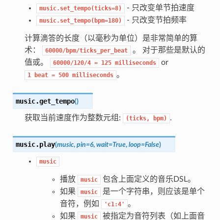
- 只改变单节拍速度
music.set_tempo(ticks=8)
- 只改变节拍频率
music.set_tempo(bpm=180)
计算滴答的长度（以毫秒为单位）是非常简单的算
术：
。 对于那些是默认的
60000/bpm/ticks_per_beat
值或。
or
60000/120/4
=
125
milliseconds
。
1
beat
=
500
milliseconds
music.
get_tempo
(
)
获取当前速度作为整数元组:
.
(ticks,
bpm)
music.
play
(
music
,
pin=6
,
wait=True
,
loop=False
)
music
播放
包含上面定义的音乐DSL。
music
如果
是一个字符串，则应该是单个
music
音符，例如
。
'c1:4'
如果
被指定为音符列表（如上面音
music