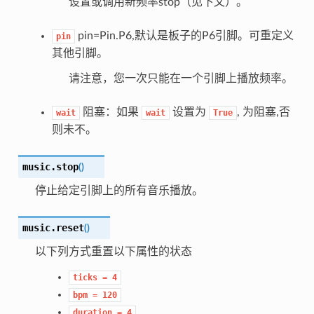
设置或调用新频率stop（见下文）。
pin=Pin.P6,默认是板子的P6引脚。可重定义
pin
其他引脚。
请注意，您一次只能在一个引脚上播放频率。
阻塞：如果
设置为
, 为阻塞,否
wait
wait
True
则未不。
music.
stop
(
)
停止给定引脚上的所有音乐播放。
music.
reset
(
)
以下列方式重置以下属性的状态
ticks
=
4
bpm
=
120
duration
=
4