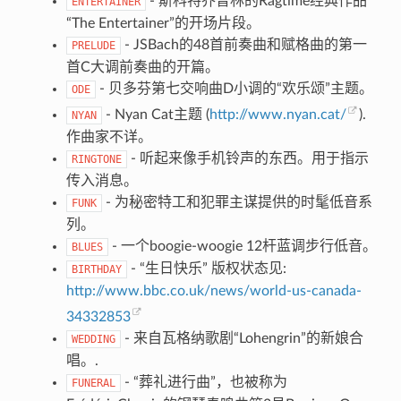
- 斯科特乔普林的Ragtime经典作品
ENTERTAINER
“The Entertainer”的开场片段。
- JSBach的48首前奏曲和赋格曲的第一
PRELUDE
首C大调前奏曲的开篇。
- 贝多芬第七交响曲D小调的“欢乐颂”主题。
ODE
- Nyan Cat主题 (
http://www.nyan.cat/
).
NYAN
作曲家不详。
- 听起来像手机铃声的东西。用于指示
RINGTONE
传入消息。
- 为秘密特工和犯罪主谋提供的时髦低音系
FUNK
列。
- 一个boogie-woogie 12杆蓝调步行低音。
BLUES
- “生日快乐” 版权状态见:
BIRTHDAY
http://www.bbc.co.uk/news/world-us-canada-
34332853
- 来自瓦格纳歌剧“Lohengrin”的新娘合
WEDDING
唱。.
- “葬礼进行曲”，也被称为
FUNERAL