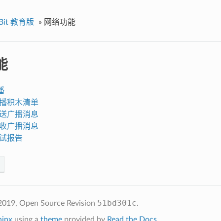
Bit 教育版
»
网络功能
能
播
 广播积木清单
 发送广播消息
 接收广播消息
 测试报告
51bd301c
2019, Open Source
Revision
.
hinx
using a
theme
provided by
Read the Docs
.