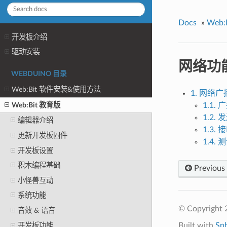
Docs
»
Web:
开发板介绍
驱动安装
网络功
WEBDUINO 目录
Web:Bit 软件安装&使用方法
1. 网络广
Web:Bit 教育版
1.1.
1.2.
编辑器介绍
1.3.
更新开发板固件
1.4.
开发板设置
积木编程基础
Previous
小怪兽互动
系统功能
© Copyright 
音效 & 语音
Built with
Sp
开发板功能