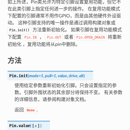
如上所述，Pin类允许为特定引脚设置复用功能，但它不
在此类引脚上指定任何进一步的操作。 在复用功能模式
下配置的引脚通常不用作GPIO，而是由其他硬件外设驱
动。 这种引脚支持的唯一操作是通过调用构建对象或
方法重新初始化。 如果引脚在复用功能模式
Pin.init()
下配置
，
或者
将重新
Pin.IN
Pin.OUT
Pin.OPEN_DRAIN
初始化 ，复用功能将从pin中删除。
方法
Pin.
init
(
mode=1
,
pull=1
,
value
,
drive
,
alt
)
使用给定参数重新初始化引脚。只会设置指定的参
数。引脚外围状态的其余部分将保持不变。 有关参数
的详细信息，请参阅构建对象文档。
返回
.
None
Pin.
value
(
[
x
]
)