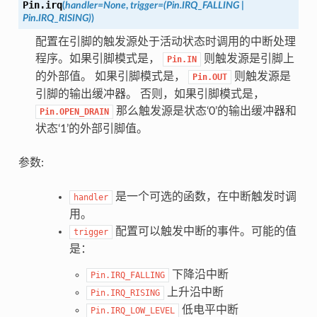
Pin.
irq
(
handler=None
,
trigger=(Pin.IRQ_FALLING |
Pin.IRQ_RISING)
)
配置在引脚的触发源处于活动状态时调用的中断处理
程序。如果引脚模式是，
则触发源是引脚上
Pin.IN
的外部值。 如果引脚模式是，
则触发源是
Pin.OUT
引脚的输出缓冲器。 否则，如果引脚模式是，
那么触发源是状态‘0’的输出缓冲器和
Pin.OPEN_DRAIN
状态‘1’的外部引脚值。
参数:
是一个可选的函数，在中断触发时调
handler
用。
配置可以触发中断的事件。可能的值
trigger
是：
下降沿中断
Pin.IRQ_FALLING
上升沿中断
Pin.IRQ_RISING
低电平中断
Pin.IRQ_LOW_LEVEL