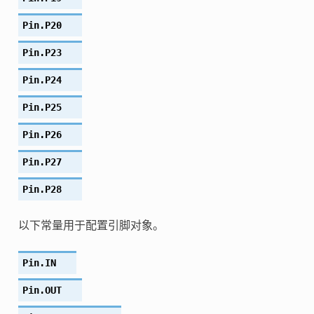
Pin.
P20
Pin.
P23
Pin.
P24
Pin.
P25
Pin.
P26
Pin.
P27
Pin.
P28
以下常量用于配置引脚对象。
Pin.
IN
Pin.
OUT