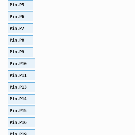
Pin.
P5
Pin.
P6
Pin.
P7
Pin.
P8
Pin.
P9
Pin.
P10
Pin.
P11
Pin.
P13
Pin.
P14
Pin.
P15
Pin.
P16
Pin.
P19