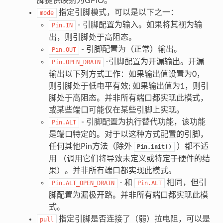
脚提供映射为GPIO。
指定引脚模式，可以是以下之一：
mode
- 引脚配置为输入。如果将其视为输
Pin.IN
出，则引脚处于高阻态。
- 引脚配置为（正常）输出。
Pin.OUT
-引脚配置为开漏输出。开漏
Pin.OPEN_DRAIN
输出以下列方式工作：如果输出值设置为0，
则引脚处于低电平有效; 如果输出值为1，则引
脚处于高阻态。并非所有端口都实现此模式，
或某些端口可能仅在某些引脚上实现。
- 引脚配置为执行替代功能，该功能
Pin.ALT
是端口特定的。对于以这种方式配置的引脚，
任何其他Pin方法（除外
）都不适
Pin.init()
用 （调用它们将导致未定义或特定于硬件的结
果）。并非所有端口都实现此模式。
- 和
相同，但引
Pin.ALT_OPEN_DRAIN
Pin.ALT
脚配置为漏极开路。并非所有端口都实现此模
式。
指定引脚是否连接了（弱）拉电阻，可以是
pull