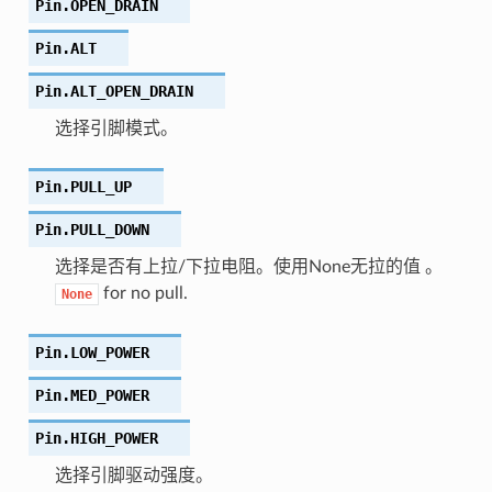
Pin.
OPEN_DRAIN
Pin.
ALT
Pin.
ALT_OPEN_DRAIN
选择引脚模式。
Pin.
PULL_UP
Pin.
PULL_DOWN
选择是否有上拉/下拉电阻。使用None无拉的值 。
for no pull.
None
Pin.
LOW_POWER
Pin.
MED_POWER
Pin.
HIGH_POWER
选择引脚驱动强度。