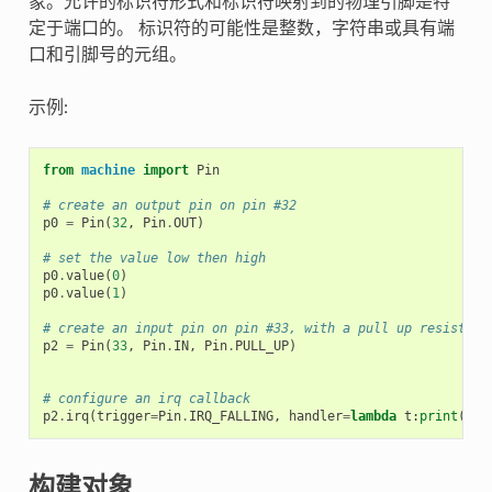
象。允许的标识符形式和标识符映射到的物理引脚是特
定于端口的。 标识符的可能性是整数，字符串或具有端
口和引脚号的元组。
示例:
from
machine
import
Pin
# create an output pin on pin #32
p0
=
Pin
(
32
,
Pin
.
OUT
)
# set the value low then high
p0
.
value
(
0
)
p0
.
value
(
1
)
# create an input pin on pin #33, with a pull up resistor
p2
=
Pin
(
33
,
Pin
.
IN
,
Pin
.
PULL_UP
)
# configure an irq callback
p2
.
irq
(
trigger
=
Pin
.
IRQ_FALLING
,
handler
=
lambda
t
:
print
(
"IR
构建对象