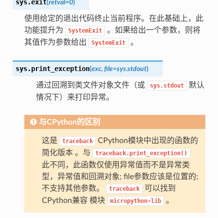
sys.
exit
(
retval=0
)
使用给定的退出代码终止当前程序。在此基础上，此
功能提升为
。如果给出一个参数，则将
SystemExit
其值作为参数给出
。
SystemExit
sys.
print_exception
(
exc
,
file=sys.stdout
)
通过回溯到类文件对象文件（或
默认
sys.stdout
情况下）来打印异常。
与CPython的区别
这是
CPython模块中出现的函数的
traceback
简化版本 。与
traceback.print_exception()
此不同，此函数仅使用异常值而不是异常类
型，异常值和回溯对象; file参数应该是位置的;
不支持其他参数。
可以找到
traceback
CPython兼容 模块
。
micropython-lib