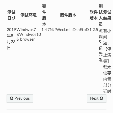
硬
测
测试
件
软件
试
测试
测试环境
固件版本
日期
版
版本
人
结果
本
员
2019
Windwos7
1.4
7NJfWecLminDsnEtpD
1.2.5
陈
有小
&Windwos10
年8
渊
问
& browser
月23
&
题：
日
徐
【停
光
止演
发
奏】
积木
需要
内置
部分
延时
Previous
Next