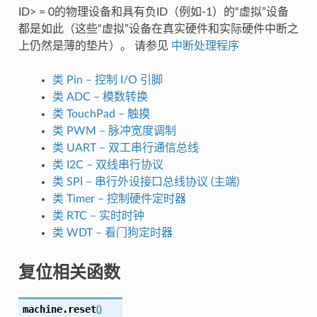
ID> = 0的物理设备和具有负ID（例如-1）的“虚拟”设备
都是如此（这些“虚拟”设备在真实硬件和实际硬件中断之
上仍然是薄的垫片）。 请参见
中断处理程序
类 Pin – 控制 I/O 引脚
类 ADC – 模数转换
类 TouchPad – 触摸
类 PWM – 脉冲宽度调制
类 UART – 双工串行通信总线
类 I2C – 双线串行协议
类 SPI – 串行外设接口总线协议 (主端)
类 Timer – 控制硬件定时器
类 RTC – 实时时钟
类 WDT – 看门狗定时器
复位相关函数
machine.
reset
(
)