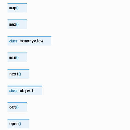
map
(
)
max
(
)
memoryview
class
min
(
)
next
(
)
object
class
oct
(
)
open
(
)