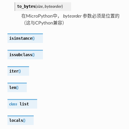
to_bytes
(
size
,
byteorder
)
在MicroPython中，
byteorder
参数必须是位置的
（这与CPython兼容）
isinstance
(
)
issubclass
(
)
iter
(
)
len
(
)
list
class
locals
(
)