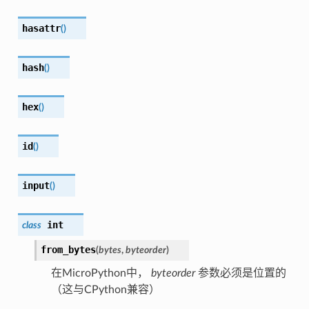
hasattr
(
)
hash
(
)
hex
(
)
id
(
)
input
(
)
int
class
from_bytes
(
bytes
,
byteorder
)
在MicroPython中，
byteorder
参数必须是位置的
（这与CPython兼容）