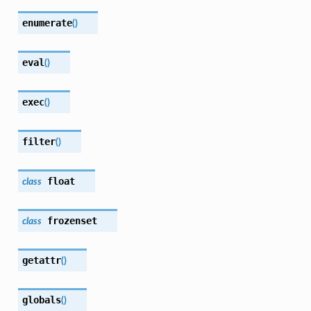
enumerate
(
)
eval
(
)
exec
(
)
filter
(
)
float
class
frozenset
class
getattr
(
)
globals
(
)