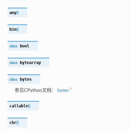
any
(
)
bin
(
)
bool
class
bytearray
class
bytes
class
参见CPython文档：
bytes
callable
(
)
chr
(
)