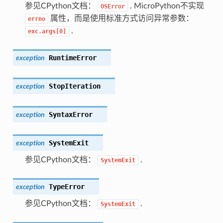
参见CPython文档：
. MicroPython不实现
OSError
属性，而是使用标准方式访问异常参数：
errno
.
exc.args[0]
RuntimeError
exception
StopIteration
exception
SyntaxError
exception
SystemExit
exception
参见CPython文档：
.
SystemExit
TypeError
exception
参见CPython文档：
.
SystemExit