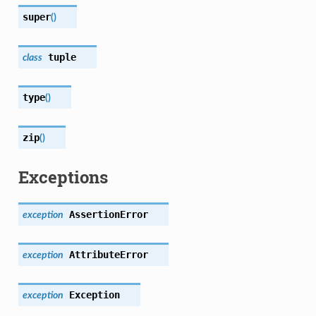
super
(
)
tuple
class
type
(
)
zip
(
)
Exceptions
AssertionError
exception
AttributeError
exception
Exception
exception