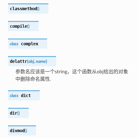
classmethod
(
)
compile
(
)
complex
class
delattr
(
obj
,
name
)
参数名应该是一个string，这个函数从obj给出的对象
中删除命名属性.
dict
class
dir
(
)
divmod
(
)