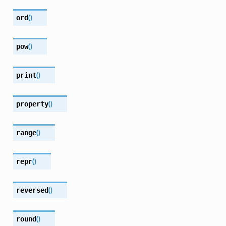
ord
(
)
pow
(
)
print
(
)
property
(
)
range
(
)
repr
(
)
reversed
(
)
round
(
)