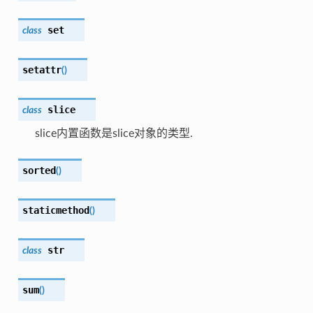
set
class
setattr
(
)
slice
class
slice内置函数是slice对象的类型.
sorted
(
)
staticmethod
(
)
str
class
sum
(
)