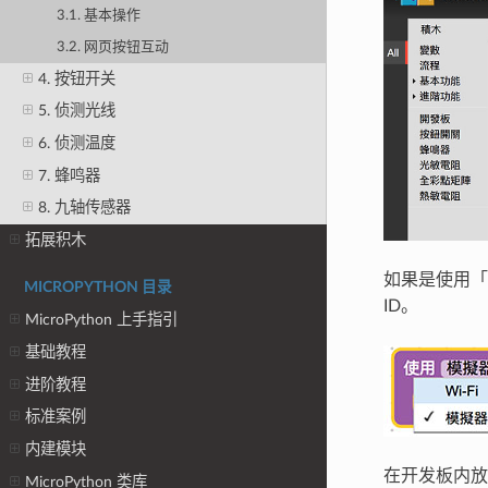
3.1. 基本操作
3.2. 网页按钮互动
4. 按钮开关
5. 侦测光线
6. 侦测温度
7. 蜂鸣器
8. 九轴传感器
拓展积木
如果是使用「
MICROPYTHON 目录
ID。
MicroPython 上手指引
基础教程
进阶教程
标准案例
内建模块
在开发板内放
MicroPython 类库