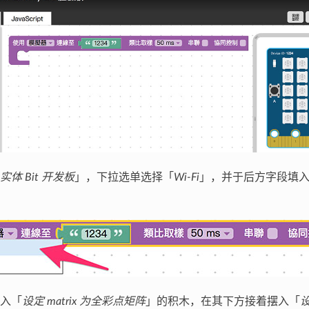
实体 Bit 开发板
」，下拉选单选择「
Wi-Fi
」，并于后方字段填入开发
入「
设定 matrix 为全彩点矩阵
」的积木，在其下方接着摆入「
设