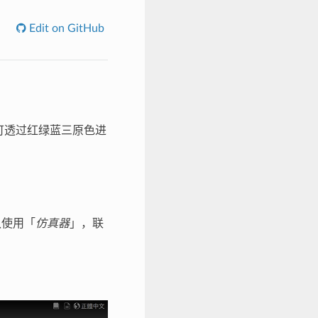
Edit on GitHub
个灯都可透过红绿蓝三原色进
认使用「
仿真器
」，联